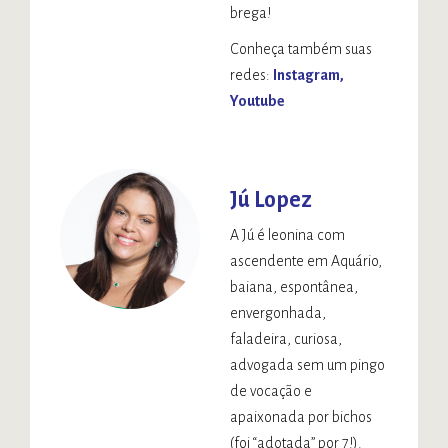
brega!
Conheça também suas
redes:
Instagram
Youtube
Jú Lopez
A Jú é leonina com
ascendente em Aquário,
baiana, espontânea,
envergonhada,
faladeira, curiosa,
advogada sem um pingo
de vocação e
apaixonada por bichos
(foi “adotada” por 7!).