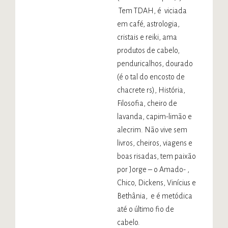
Tem TDAH, é viciada
em café, astrologia,
cristais e reiki, ama
produtos de cabelo,
penduricalhos, dourado
(é o tal do encosto de
chacrete rs), História,
Filosofia, cheiro de
lavanda, capim-limão e
alecrim. Não vive sem
livros, cheiros, viagens e
boas risadas, tem paixão
por Jorge – o Amado- ,
Chico, Dickens, Vinícius e
Bethânia, e é metódica
até o último fio de
cabelo.