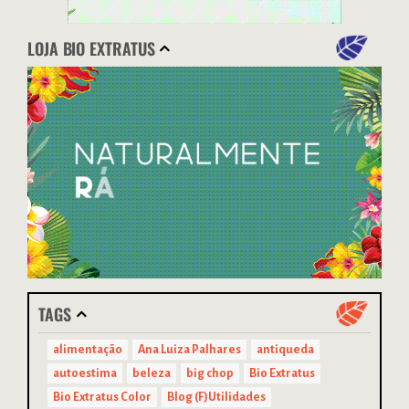
LOJA BIO EXTRATUS
TAGS
alimentação
Ana Luiza Palhares
antiqueda
autoestima
beleza
big chop
Bio Extratus
Bio Extratus Color
Blog (F)Utilidades