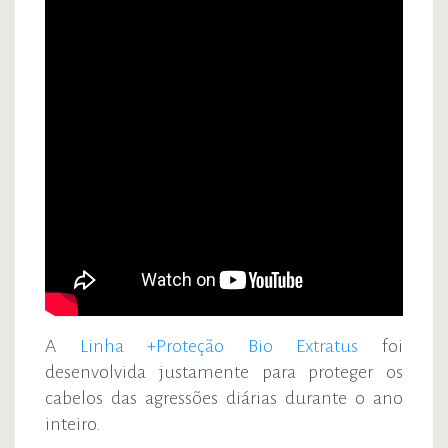
A
Linha +Proteção Bio Extratus
foi
desenvolvida justamente para proteger os
cabelos das agressões diárias durante o ano
inteiro.