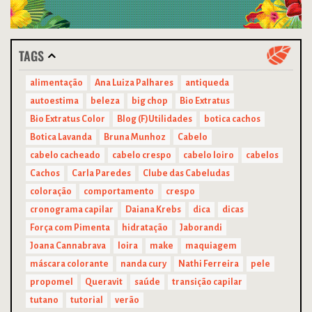
TAGS
alimentação
Ana Luiza Palhares
antiqueda
autoestima
beleza
big chop
Bio Extratus
Bio Extratus Color
Blog (F)Utilidades
botica cachos
Botica Lavanda
Bruna Munhoz
Cabelo
cabelo cacheado
cabelo crespo
cabelo loiro
cabelos
Cachos
Carla Paredes
Clube das Cabeludas
coloração
comportamento
crespo
cronograma capilar
Daiana Krebs
dica
dicas
Força com Pimenta
hidratação
Jaborandi
Joana Cannabrava
loira
make
maquiagem
máscara colorante
nanda cury
Nathi Ferreira
pele
propomel
Queravit
saúde
transição capilar
tutano
tutorial
verão