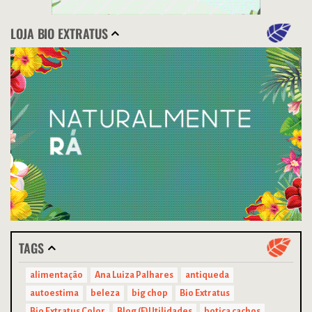
LOJA BIO EXTRATUS
TAGS
alimentação
Ana Luiza Palhares
antiqueda
autoestima
beleza
big chop
Bio Extratus
Bio Extratus Color
Blog (F)Utilidades
botica cachos