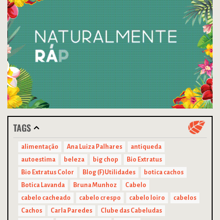
TAGS
alimentação
Ana Luiza Palhares
antiqueda
autoestima
beleza
big chop
Bio Extratus
Bio Extratus Color
Blog (F)Utilidades
botica cachos
Botica Lavanda
Bruna Munhoz
Cabelo
cabelo cacheado
cabelo crespo
cabelo loiro
cabelos
Cachos
Carla Paredes
Clube das Cabeludas