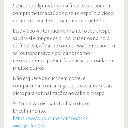
Sabia que alguns erros na finalização podem
comprometer a saúde do seu crespo? No vídeo
de hoje eu vou te ensinar a não cometê-los!
Esse vídeo vai te ajudar a manter o seu crespo
saudável e longe dos principais erros na hora
de finalizar, afinal de contas, esses erros podem
ser os responsáveis por danos como
ressecamento, quebra, fala caspa, porosidade e
muitos outros.
Não esquece de clicar em gostei e
compartilhar com amigas que vão amar essas
dicas para as finalizações no cabelo crespo.
???? Finalizações para Driblar o Fator
Encolhimento:
https://www.youtube.com/watch?
v=cC9ItRqcZEs