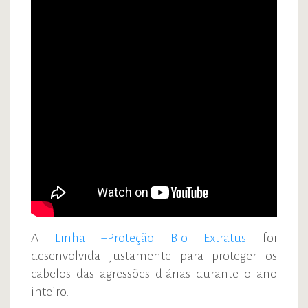
A
Linha +Proteção Bio Extratus
foi
desenvolvida justamente para proteger os
cabelos das agressões diárias durante o ano
inteiro.