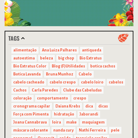
TAGS
alimentação
Ana Luiza Palhares
antiqueda
autoestima
beleza
big chop
Bio Extratus
Bio Extratus Color
Blog (F)Utilidades
botica cachos
Botica Lavanda
Bruna Munhoz
Cabelo
cabelo cacheado
cabelo crespo
cabelo loiro
cabelos
Cachos
Carla Paredes
Clube das Cabeludas
coloração
comportamento
crespo
cronograma capilar
Daiana Krebs
dica
dicas
Força com Pimenta
hidratação
Jaborandi
Joana Cannabrava
loira
make
maquiagem
máscara colorante
nanda cury
Nathi Ferreira
pele