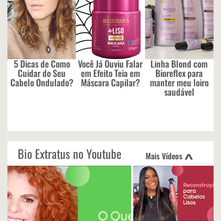
5 Dicas de Como
Você Já Ouviu Falar
Linha Blond com
Cuidar do Seu
em Efeito Teia em
Bioreflex para
Cabelo Ondulado?
Máscara Capilar?
manter meu loiro
saudável
Bio Extratus no Youtube
Mais Vídeos
<