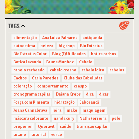
TAGS
alimentação
Ana Luiza Palhares
antiqueda
autoestima
beleza
big chop
Bio Extratus
Bio Extratus Color
Blog (F)Utilidades
botica cachos
Botica Lavanda
Bruna Munhoz
Cabelo
cabelo cacheado
cabelo crespo
cabelo loiro
cabelos
Cachos
Carla Paredes
Clube das Cabeludas
coloração
comportamento
crespo
cronograma capilar
Daiana Krebs
dica
dicas
Força com Pimenta
hidratação
Jaborandi
Joana Cannabrava
loira
make
maquiagem
máscara colorante
nanda cury
Nathi Ferreira
pele
propomel
Queravit
saúde
transição capilar
tutano
tutorial
verão