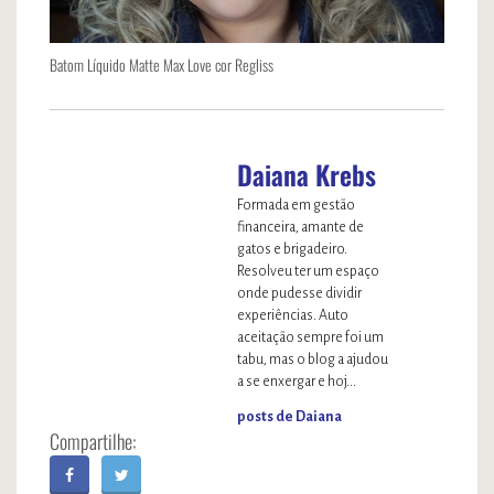
Batom Líquido Matte Max Love cor Regliss
Daiana Krebs
Formada em gestão
financeira, amante de
gatos e brigadeiro.
Resolveu ter um espaço
onde pudesse dividir
experiências. Auto
aceitação sempre foi um
tabu, mas o blog a ajudou
a se enxergar e hoj...
posts de Daiana