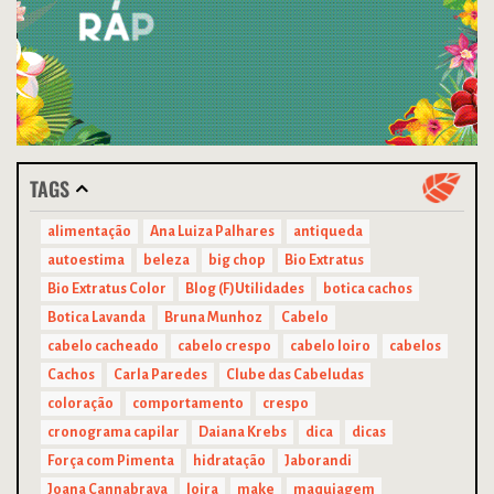
TAGS
alimentação
Ana Luiza Palhares
antiqueda
autoestima
beleza
big chop
Bio Extratus
Bio Extratus Color
Blog (F)Utilidades
botica cachos
Botica Lavanda
Bruna Munhoz
Cabelo
cabelo cacheado
cabelo crespo
cabelo loiro
cabelos
Cachos
Carla Paredes
Clube das Cabeludas
coloração
comportamento
crespo
cronograma capilar
Daiana Krebs
dica
dicas
Força com Pimenta
hidratação
Jaborandi
Joana Cannabrava
loira
make
maquiagem