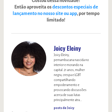
Gostou dessa novidade?
Então aproveita os
descontos especiais de
lançamento no nosso site ou app
, por tempo
limitado!
Joicy Eleiny
Joicy Eleiny,
pernambucana nascida no
interior e morando na
capital. 21 anos, mulher
negra, crespa e LGBT
compartilhando
empoderamento e
provocando discussões
acerca de suas lutas
principalmente atra...
posts de Joicy