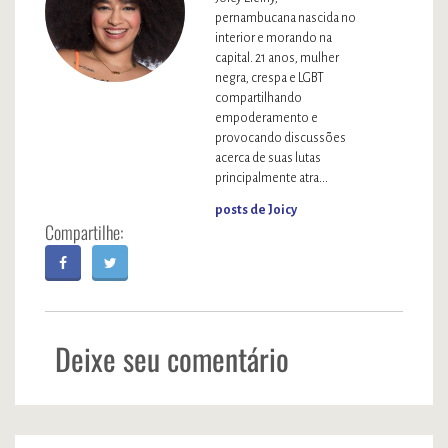
pernambucana nascida no
interior e morando na
capital. 21 anos, mulher
negra, crespa e LGBT
compartilhando
empoderamento e
provocando discussões
acerca de suas lutas
principalmente atra...
posts de Joicy
Deixe seu comentário