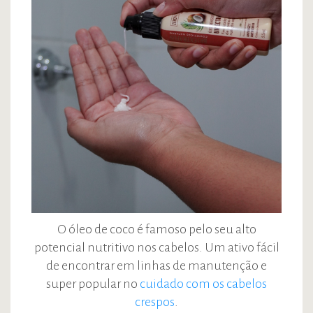
O óleo de coco é famoso pelo seu alto
potencial nutritivo nos cabelos. Um ativo fácil
de encontrar em linhas de manutenção e
super popular no
cuidado com os cabelos
crespos
.