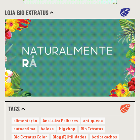
LOJA BIO EXTRATUS
TAGS
alimentação
Ana Luiza Palhares
antiqueda
autoestima
beleza
big chop
Bio Extratus
Bio Extratus Color
Blog (F)Utilidades
botica cachos